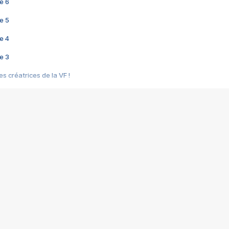
e 6
e 5
e 4
e 3
s créatrices de la VF !
e 2
e 1
e Mektoub My Love arrive enfin ! Rencontre avec Shaïn Boumedine et Sal
i : après Toni en famille
elle réalise le bouleversant Dites lui que je l'aime
ais ! Rencontre autour de Vie privée de Rebecca Zlotowski
 de Marguerite, Grave... Rencontre avec Ella Rumpf
 Les Rêveurs, un film intime sur la santé mentale