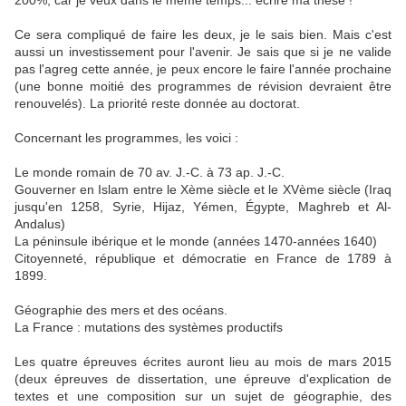
200%, car je veux dans le même temps... écrire ma thèse !
Ce sera compliqué de faire les deux, je le sais bien. Mais c'est
aussi un investissement pour l'avenir. Je sais que si je ne valide
pas l'agreg cette année, je peux encore le faire l'année prochaine
(une bonne moitié des programmes de révision devraient être
renouvelés). La priorité reste donnée au doctorat.
Concernant les programmes, les voici :
Le monde romain de 70 av. J.-C. à 73 ap. J.-C.
Gouverner en Islam entre le Xème siècle et le XVème siècle (Iraq
jusqu'en 1258, Syrie, Hijaz, Yémen, Égypte, Maghreb et Al-
Andalus)
La péninsule ibérique et le monde (années 1470-années 1640)
Citoyenneté, république et démocratie en France de 1789 à
1899.
Géographie des mers et des océans.
La France : mutations des systèmes productifs
Les quatre épreuves écrites auront lieu au mois de mars 2015
(deux épreuves de dissertation, une épreuve d'explication de
textes et une composition sur un sujet de géographie, des