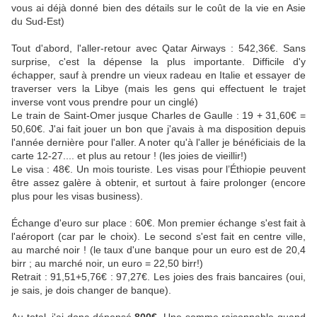
vous ai déjà donné bien des détails sur le coût de la vie en Asie
du Sud-Est)
Tout d'abord, l'aller-retour avec Qatar Airways : 542,36€. Sans
surprise, c'est la dépense la plus importante. Difficile d'y
échapper, sauf à prendre un vieux radeau en Italie et essayer de
traverser vers la Libye (mais les gens qui effectuent le trajet
inverse vont vous prendre pour un cinglé)
Le train de Saint-Omer jusque Charles de Gaulle : 19 + 31,60€ =
50,60€. J'ai fait jouer un bon que j'avais à ma disposition depuis
l'année dernière pour l'aller. A noter qu'à l'aller je bénéficiais de la
carte 12-27.... et plus au retour ! (les joies de vieillir!)
Le visa : 48€. Un mois touriste. Les visas pour l’Éthiopie peuvent
être assez galère à obtenir, et surtout à faire prolonger (encore
plus pour les visas business).
Échange d'euro sur place : 60€. Mon premier échange s'est fait à
l'aéroport (car par le choix). Le second s'est fait en centre ville,
au marché noir ! (le taux d'une banque pour un euro est de 20,4
birr ; au marché noir, un euro = 22,50 birr!)
Retrait : 91,51+5,76€ : 97,27€. Les joies des frais bancaires (oui,
je sais, je dois changer de banque).