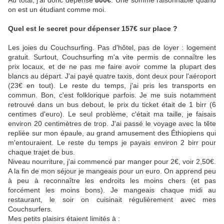
Au total, j'ai donc dépensé
800€
. Une somme raisonnable quand
on est un étudiant comme moi.
Quel est le secret pour dépenser 157€ sur place ?
Les joies du Couchsurfing. Pas d'hôtel, pas de loyer : logement
gratuit. Surtout, Couchsurfing m'a vite permis de connaître les
prix locaux, et de ne pas me faire avoir comme la plupart des
blancs au départ. J'ai payé quatre taxis, dont deux pour l'aéroport
(23€ en tout). Le reste du temps, j'ai pris les transports en
commun. Bon, c'est folklorique parfois. Je me suis notamment
retrouvé dans un bus debout, le prix du ticket était de 1 birr (6
centimes d'euro). Le seul problème, c'était ma taille, je faisais
environ 20 centimètres de trop. J'ai passé le voyage avec la tête
repliée sur mon épaule, au grand amusement des Éthiopiens qui
m'entouraient. Le reste du temps je payais environ 2 birr pour
chaque trajet de bus.
Niveau nourriture, j'ai commencé par manger pour 2€, voir 2,50€.
A la fin de mon séjour je mangeais pour un euro. On apprend peu
à peu à reconnaître les endroits les moins chers (et pas
forcément les moins bons). Je mangeais chaque midi au
restaurant, le soir on cuisinait régulièrement avec mes
Couchsurfers.
Mes petits plaisirs étaient limités à :