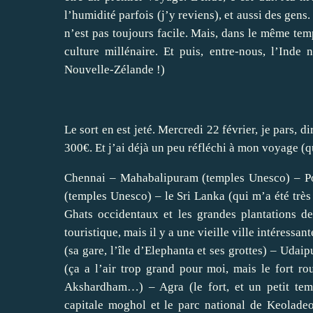
l’humidité parfois (j’y reviens), et aussi des gens.
n’est pas toujours facile. Mais, dans le même temp
culture millénaire. Et puis, entre-nous, l’Ind
Nouvelle-Zélande !)
Le sort en est jeté. Mercredi 22 février, je pars,
300€. Et j’ai déjà un peu réfléchi à mon voyage (q
Chennai – Mahabalipuram (temples Unesco) – Pon
(temples Unesco) – le Sri Lanka (qui m’a été trè
Ghats occidentaux et les grandes plantations d
touristique, mais il y a une vieille ville intéress
(sa gare, l’île d’Elephanta et ses grottes) – Udai
(ça a l’air trop grand pour moi, mais le fort r
Akshardham…) – Agra (le fort, et un petit tem
capitale moghol et le parc national de Keoladeo