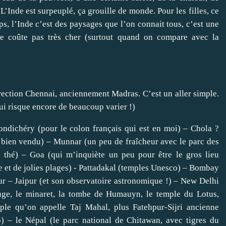
 L’Inde est surpeuplé, ça grouille de monde. Pour les filles, ce
s, l’Inde c’est des paysages que l’on connait tous, c’est une
e ne coûte pas très cher (surtout quand on compare avec la
 direction Chennai, anciennement Madras. C’est un aller simple.
ui risque encore de beaucoup varier !)
dichéry (pour le colon français qui est en moi) – Chola ?
s bien vendu) – Munnar (un peu de fraîcheur avec le parc des
e thé) – Goa (qui m’inquiète un peu pour être le gros lieu
ante et de jolies plages) - Pattadakal (temples Unesco) – Bombay
pur – Jaipur (et son observatoire astronomique !) – New Delhi
ouge, le minaret, la tombe de Humauyn, le temple du Lotus,
ple qu’on appelle Taj Mahal, plus Fatehpur-Sijri ancienne
) – le Népal (le parc national de Chitawan, avec tigres du