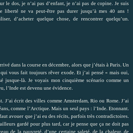
ur le dos, je n’ai pas d’enfant, je n’ai pas de copine. Je suis
tte liberté ne va peut-être pas durer jusqu’à mes 40 ans !
iser, d’acheter quelque chose, de rencontrer quelqu’un.
rrivé dans la course en décembre, alors que j’étais à Paris. Un
qui vous fait toujours rêver exode. Et j’ai pensé « mais oui,
ensé jusque-là. Je voyais mon cinquième scénario comme un
peu, l’Inde est devenu une évidence.
st. J’ai écrit des villes comme Amsterdam, Rio ou Rome. J’ai
éans, comme l’Arctique. Mais un seul pays : l’Inde. Etonnant.
faut avouer que j’ai eu des récits, parfois très contradictoires.
d’ailleurs gardé pour plus tard, car je pense que ça ne doit pas
eau de la pauvreté, d’une certaine saleté, de la chaleur, de