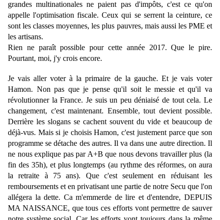
grandes multinationales ne paient pas d'impôts, c'est ce qu'on
appelle l'optimisation fiscale. Ceux qui se serrent la ceinture, ce
sont les classes moyennes, les plus pauvres, mais aussi les PME et
les artisans.
Rien ne paraît possible pour cette année 2017. Que le pire.
Pourtant, moi, j'y crois encore.
Je vais aller voter à la primaire de la gauche. Et je vais voter
Hamon. Non pas que je pense qu'il soit le messie et qu'il va
révolutionner la France. Je suis un peu déniaisé de tout cela. Le
changement, c'est maintenant. Ensemble, tout devient possible.
Derrière les slogans se cachent souvent du vide et beaucoup de
déjà-vus. Mais si je choisis Hamon, c'est justement parce que son
programme se détache des autres. Il va dans une autre direction. Il
ne nous explique pas par A+B que nous devons travailler plus (la
fin des 35h), et plus longtemps (au rythme des réformes, on aura
la retraite à 75 ans). Que c'est seulement en réduisant les
remboursements et en privatisant une partie de notre Secu que l'on
allégera la dette. Ca m'emmerde de lire et d'entendre, DEPUIS
MA NAISSANCE, que tous ces efforts vont permettre de sauver
notre système social. Car les efforts vont toujours dans la même