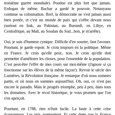
troisième guerre mondiale). Poutine est plus fort que jamais.
Erdogan de même. Bachar a gardé le pouvoir. Netanyaou
continue sa colonisation. Bref, la démocratie ne s'est jamais aussi
bien portée, et c'est un monde de paix qui s'offre devant nous
(surtout en Irak, au Pakistan, au Burundi, en Libye, en
Centrafrique, au Mali, au Soudan du Sud...bon, je m'arrête).
Oui, je suis d'humeur cynique. Difficile d'en sourire, faut l'avouer.
Pourtant, je garde espoir. Je crois toujours en la politique. Même
en France. Je crois qu'elle peut.. non. Je crois qu'elle doit
permettre d'améliorer les choses, pour l'ensemble de la population.
C'est peut-être l'effet de mes cours sur moi-même (j'ignore si ça
fonctionne sur les élèves de la même façon!). Revoir le siècle des
Lumières, la Révolution française. Je remarque d'où nous sommes
partis, et où nous en sommes aujourd'hui. Oh, oui, ce n'est pas
encore le paradis. Mais le progrès triomphe, peu à peu, dans tous
les domaines. Avec le recul historique, je vous promets que l'on
s'en aperçoit.
Pourtant, en 1788, rien n'était facile. La faute à cette crise
économique. Les prix augmentent. Et cette dette que la France