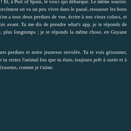
 ! Et, à Port of Spain, le voici qui débarque. Le même sourire.
 Forcément on va un peu vivre dans le passé, ressasser les bons
qu'on a tous deux perdues de vue, écrire à nos vieux colocs, et
ir avant. Tu me dis de prendre what's app, je te réponds de
te, plus longtemps ; je te réponds la même chose, en Guyane
rs perdues et notre jeunesse envolée. Tu te vois grisonner,
r tu restes l'animal fou que tu étais, toujours prêt à sortir et à
 Erasmus, comme je t'aime.