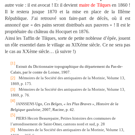
autre voie : il est avocat ! Et il devient
maire de Tilques
en 1860 !
Il le restera jusque 1870 et la mise en place de la IIIème
République. J’ai retrouvé son faire-part de décès, où il est
annoncé que « des pains seront distribués aux pauvres » ! Il est le
propriétaire du château du Hocquet en 1876.
Ainsi les Taffin de Tilques, sorte de petite noblesse d’épée, jouent
un rôle essentiel dans le village au XIXème siècle. Ce ne sera pas
le cas au XXème siècle… (à suivre !)
[1]
Extrait du Dictionnaire topographique du département du Pas-de-
Calais, par le comte de Loisne, 1907.
[2]
Mémoires de la Société des antiquaires de la Morinie, Volume 13,
1869, p. 175.
[3]
Mémoires de la Société des antiquaires de la Morinie, Volume 13,
1869, p. 76.
[4]
JANSSENS
Ugo,
Ces Belges, « les Plus Braves », Histoire de la
Belgique gauloise
, 2007, Racine, p. 42.
[5]
PIERS Hecotr Beaurepaire, Petites histoires des communes de
l’arrondissement de Saint-Omer, cantons nord et sud, p. 28
[6]
Mémoires de la Société des antiquaires de la Morinie, Volume 13,