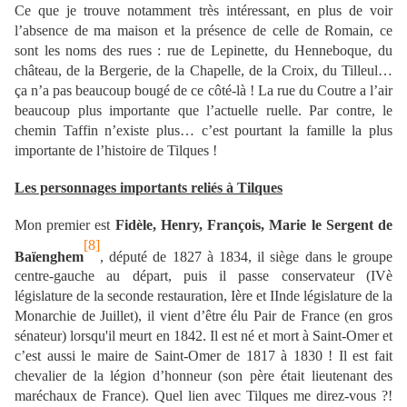
Ce que je trouve notamment très intéressant, en plus de voir
l’absence de ma maison et la présence de celle de Romain, ce
sont les noms des rues : rue de Lepinette, du Henneboque, du
château, de la Bergerie, de la Chapelle, de la Croix, du Tilleul…
ça n’a pas beaucoup bougé de ce côté-là ! La rue du Coutre a l’air
beaucoup plus importante que l’actuelle ruelle. Par contre, le
chemin Taffin n’existe plus… c’est pourtant la famille la plus
importante de l’histoire de Tilques !
Les personnages importants reliés à Tilques
Mon premier est
Fidèle, Henry, François, Marie le Sergent de
[8]
Baïenghem
, député de 1827 à 1834, il siège dans le groupe
centre-gauche au départ, puis il passe conservateur (IVè
législature de la seconde restauration, Ière et IInde législature de la
Monarchie de Juillet), il vient d’être élu Pair de France (en gros
sénateur) lorsqu'il meurt en 1842. Il est né et mort à Saint-Omer et
c’est aussi le maire de Saint-Omer de 1817 à 1830 ! Il est fait
chevalier de la légion d’honneur (son père était lieutenant des
maréchaux de France). Quel lien avec Tilques me direz-vous ?!