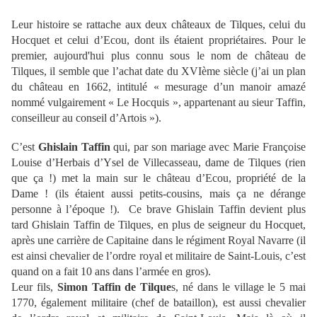
Leur histoire se rattache aux deux châteaux de Tilques, celui du
Hocquet et celui d’Ecou, dont ils étaient propriétaires. Pour le
premier, aujourd'hui plus connu sous le nom de château de
Tilques, il semble que l’achat date du XVIème siècle (j’ai un plan
du château en 1662, intitulé « mesurage d’un manoir amazé
nommé vulgairement « Le Hocquis », appartenant au sieur Taffin,
conseilleur au conseil d’Artois »).
C’est
Ghislain Taffin
qui, par son mariage avec Marie Françoise
Louise d’Herbais d’Ysel de Villecasseau, dame de Tilques (rien
que ça !) met la main sur le château d’Ecou, propriété de la
Dame ! (ils étaient aussi petits-cousins, mais ça ne dérange
personne à l’époque !). Ce brave Ghislain Taffin devient plus
tard Ghislain Taffin de Tilques, en plus de seigneur du Hocquet,
après une carrière de Capitaine dans le régiment Royal Navarre (il
est ainsi chevalier de l’ordre royal et militaire de Saint-Louis, c’est
quand on a fait 10 ans dans l’armée en gros).
Leur fils,
Simon Taffin de Tilque
s, né dans le village le 5 mai
1770, également militaire (chef de bataillon), est aussi chevalier