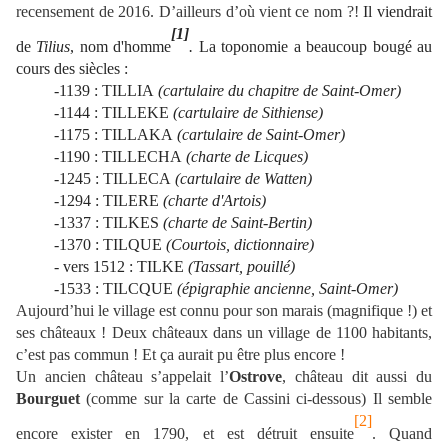
recensement de 2016. D’ailleurs d’où vient ce nom ?!
Il viendrait
[1]
de
Tilius
, nom d'homme
.
La toponomie a beaucoup bougé au
cours des siècles :
-1139 : TILLIA
(cartulaire du chapitre de Saint-Omer)
-1144 : TILLEKE
(cartulaire de Sithiense)
-1175 : TILLAKA
(cartulaire de Saint-Omer)
-1190 : TILLECHA
(charte de Licques)
-1245 : TILLECA
(cartulaire de Watten)
-1294 : TILERE
(charte d'Artois)
-1337 : TILKES
(charte de Saint-Bertin)
-1370 : TILQUE
(Courtois, dictionnaire)
- vers 1512 : TILKE
(Tassart, pouillé)
-1533 : TILCQUE
(épigraphie ancienne, Saint-Omer)
Aujourd’hui le village est connu pour son marais (magnifique !) et
ses châteaux ! Deux châteaux dans un village de 1100 habitants,
c’est pas commun ! Et ça aurait pu être plus encore !
Un ancien château s’appelait l’
Ostrove
, château dit aussi du
Bourguet
(comme sur la carte de Cassini ci-dessous) Il semble
[2]
encore exister en 1790, et est détruit ensuite
. Quand