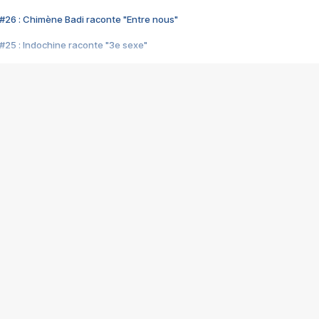
#26 : Chimène Badi raconte "Entre nous"
#25 : Indochine raconte "3e sexe"
#24 : Zaho raconte "C'est chelou"
#23 : Patrick Bruel raconte "Au café des délices"
#22 : Kyo raconte "Le chemin"
#21 : Nolwenn Leroy raconte "Cassé"
#20 : Patrick Hernandez raconte "Born to be alive"
#19 : Lorie raconte "Près de moi"
#18 : Michael Jones raconte "A nos actes manqués" (avec Jean-Jacque
#17 : Khaled raconte "Aïcha"
#16 : Corneille raconte "Parce qu'on vient de loin"
#15 : Indochine raconte "L'aventurier"