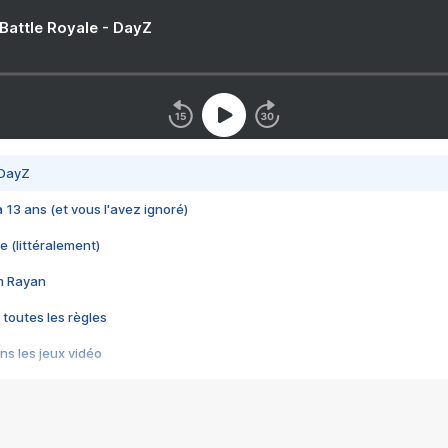
 Battle Royale - DayZ
 DayZ
 a 13 ans (et vous l'avez ignoré)
e (littéralement)
im Rayan
 toutes les règles
s les jeux vidéo
us choquant de Rockstar ? - Le scandale BULLY
e plus moche de Steam