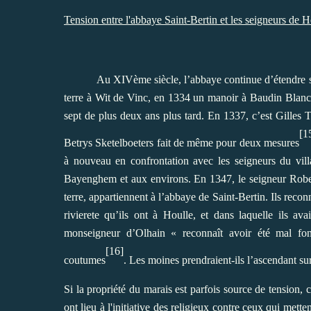
Tension entre l'abbaye Saint-Bertin et les seigneurs de H
Au XIVème siècle, l’abbaye continue d’étendre s
terre à Wit de Vinc, en 1334 un manoir à Baudin Blanch
sept de plus deux ans plus tard. En 1337, c’est Gilles 
[1
Betrys Sketelboeters fait de même pour deux mesures
à nouveau en confrontation avec les seigneurs du vill
Bayenghem et aux environs. En 1347, le seigneur Robert
terre, appartiennent à l’abbaye de Saint-Bertin. Ils reco
rivierete qu’ils ont à Houlle, et dans laquelle ils a
monseigneur d’Olhain « reconnaît avoir été mal fon
[16]
coutumes
. Les moines prendraient-ils l’ascendant sur
Si la propriété du marais est parfois source de tension, 
ont lieu à l'initiative des religieux contre ceux qui met