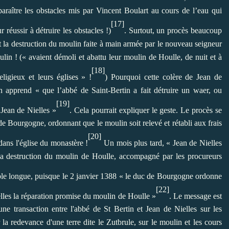
raître les obstacles mis par Vincent Boulart au cours de l’eau qui
[17]
r réussir à détruire les obstacles !)
. Surtout, un procès beaucoup
nt la destruction du moulin faite à main armée par le nouveau seigneur
ulin ! (« avaient démoli et abattu leur moulin de Houlle, de nuit et à
[18]
eligieux et leurs églises » !
) Pourquoi cette colère de Jean de
 apprend « que l’abbé de Saint-Bertin a fait détruire un waer, ou
[19]
 Jean de Nielles »
. Cela pourrait expliquer le geste. Le procès se
 Bourgogne, ordonnant que le moulin soit relevé et rétabli aux frais
[20]
ans l'église du monastère !
Un mois plus tard, « Jean de Nielles
la destruction du moulin de Houlle, accompagné par les procureurs
ble longue, puisque le 2 janvier 1388 « le duc de Bourgogne ordonne
[22]
elles la réparation promise du moulin de Houlle »
. Le message est
e transaction entre l'abbé de St Bertin et Jean de Nielles sur les
r la redevance d'une terre dite le Zutbrule, sur le moulin et les cours