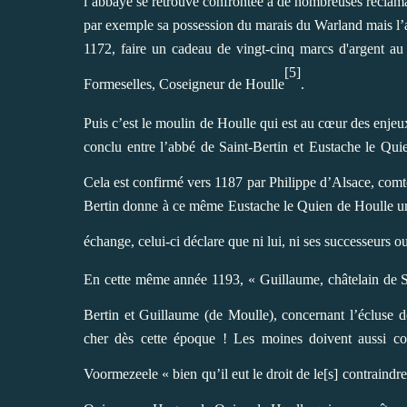
l’abbaye se retrouve confrontée à de nombreuses réclam
par exemple sa possession du marais du Warland mais l’ab
1172, faire un cadeau de vingt-cinq marcs d'argent au
[5]
Formeselles, Coseigneur de Houlle
.
Puis c’est le moulin de Houlle qui est au cœur des enjeu
conclu entre l’abbé de Saint-Bertin et Eustache le Qui
Cela est confirmé vers 1187 par Philippe d’Alsace, comt
Bertin donne à ce même Eustache le Quien de Houlle un 
échange, celui-ci déclare que ni lui, ni ses successeurs o
En cette même année 1193, « Guillaume, châtelain de S
Bertin et Guillaume (de Moulle), concernant l’écluse 
cher dès cette époque ! Les moines doivent aussi co
Voormezeele « bien qu’il eut le droit de le[s] contraindr