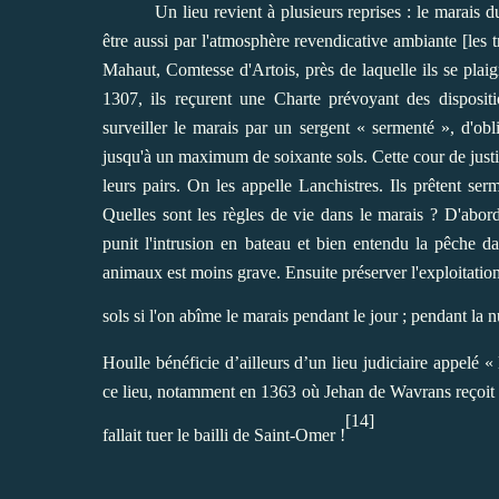
Un lieu revient à plusieurs reprises : le marais 
être aussi par l'atmosphère revendicative ambiante [les tr
Mahaut, Comtesse d'Artois, près de laquelle ils se plai
1307, ils reçurent une Charte prévoyant des dispositio
surveiller le marais par un sergent « sermenté », d'o
jusqu'à un maximum de soixante sols. Cette cour de justic
leurs pairs. On les appelle Lanchistres. Ils prêtent s
Quelles sont les règles de vie dans le marais ? D'abor
punit l'intrusion en bateau et bien entendu la pêche d
animaux est moins grave. Ensuite préserver l'exploitati
sols si l'on abîme le marais pendant le jour ; pendant la nu
Houlle bénéficie d’ailleurs d’un lieu judiciaire appelé « 
ce lieu, notamment en 1363 où Jehan de Wavrans reçoit 
[14]
fallait tuer le bailli de Saint-Omer !