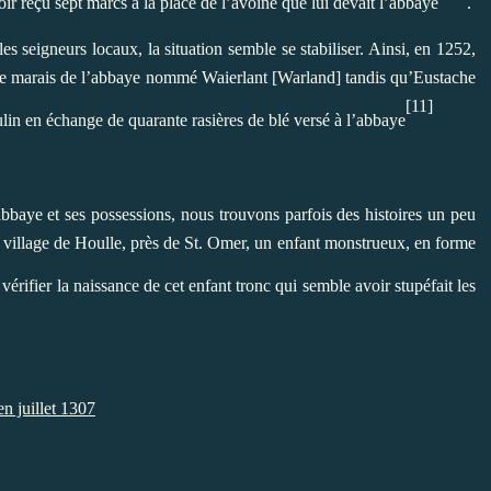
 reçu sept marcs à la place de l’avoine que lui devait l’abbaye
.
es seigneurs locaux, la situation semble se stabiliser. Ainsi, en 1252,
le marais de l’abbaye nommé Waierlant [Warland] tandis qu’Eustache
[11]
lin en échange de quarante rasières de blé versé à l’abbaye
’abbaye et ses possessions, nous trouvons parfois des histoires un peu
au village de Houlle, près de St. Omer, un enfant monstrueux, en forme
e vérifier la naissance de cet enfant tronc qui semble avoir stupéfait les
n juillet 1307