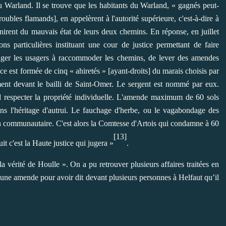
du Warland. Il se trouve que les habitants du Warland, « gagnés peut-
oubles flamands], en appelèrent à l'autorité supérieure, c'est-à-dire à
gnirent du mauvais état de leurs deux chemins. En réponse, en juillet
ns particulières instituant une cour de justice permettant de faire
bliger les usagers à raccommoder les chemins, de lever des amendes
e est formée de cinq « ahiretés » [ayant-droits] du marais choisis par
erment devant le bailli de Saint-Omer. Le sergent est nommé par eux.
d respecter la propriété individuelle. L'amende maximum de 60 sols
ans l'héritage d'autrui. Le fauchage d'herbe, ou le vagabondage des
on communautaire. C'est alors la Comtesse d'Artois qui condamne à 60
[13]
it c'est la Haute justice qui jugera »
.
la vérité de Houlle ». On a pu retrouver plusieurs affaires traitées en
une amende pour avoir dit devant plusieurs personnes à Helfaut qu’il