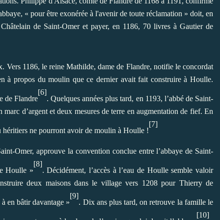
ations. Philippe d'Alsace, comte de Flandre de 1168 à 1191, confirme
baye, « pour être exonérée à l'avenir de toute réclamation » doit, en
 Châtelain de Saint-Omer et payer, en 1186, 70 livres à Gautier de
x. Vers 1186, le reine Mathilde, dame de Flandre, notifie le concordat
en à propos du moulin que ce dernier avait fait construire à Houlle.
[6]
e de Flandre
. Quelques années plus tard, en 1193, l’abbé de Saint-
marc d’argent et deux mesures de terre en augmentation de fief. En
[7]
u héritiers ne pourront avoir de moulin à Houlle !
aint-Omer, approuve la convention conclue entre l’abbaye de Saint-
[8]
de Houlle »
. Décidément, l’accès à l’eau de Houlle semble valoir
nstruire deux maisons dans le village vers 1208 pour Thierry de
[9]
e à en bâtir davantage »
. Dix ans plus tard, on retrouve la famille le
[10]