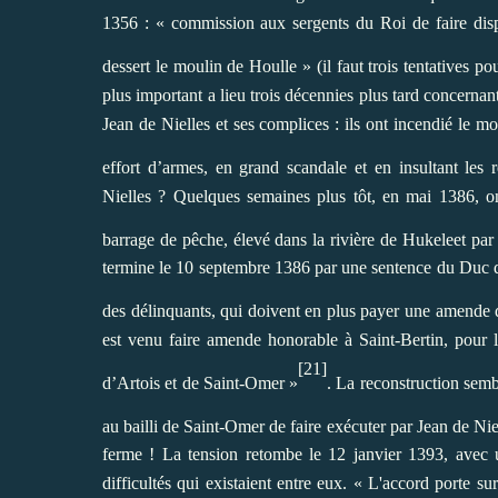
1356 : « commission aux sergents du Roi de faire dispa
dessert le moulin de Houlle » (il faut trois tentatives pou
plus important a lieu trois décennies plus tard concerna
Jean de Nielles et ses complices : ils ont incendié le mo
effort d’armes, en grand scandale et en insultant les r
Nielles ? Quelques semaines plus tôt, en mai 1386, on
barrage de pêche, élevé dans la rivière de Hukeleet par
termine le 10 septembre 1386 par une sentence du Duc de
des délinquants, qui doivent en plus payer une amende d
est venu faire amende honorable à Saint-Bertin, pour 
[21]
d’Artois et de Saint-Omer »
. La reconstruction sem
au bailli de Saint-Omer de faire exécuter par Jean de Ni
ferme ! La tension retombe le 12 janvier 1393, avec un
difficultés qui existaient entre eux. « L'accord porte su