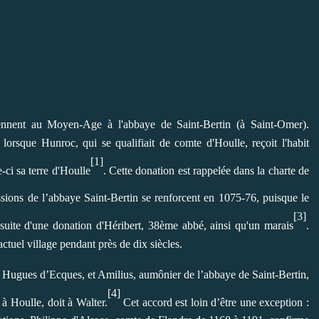
ennent au Moyen-Age à l'abbaye de Saint-Bertin (à Saint-Omer).
 lorsque Hunroc, qui se qualifiait de comte d'Houlle, reçoit l'habit
[1]
e-ci sa terre d'Houlle
. Cette donation est rappelée dans la charte de
ssions de l’abbaye Saint-Bertin se renforcent en 1075-76, puisque le
[3]
suite d'une donation d'Héribert, 38ème abbé, ainsi qu'un marais
.
actuel village pendant près de dix siècles.
de Hugues d’Ecques, et Amilius, aumônier de l’abbaye de Saint-Bertin,
[4]
 à Houlle, doit à Walter.
Cet accord est loin d’être une exception :