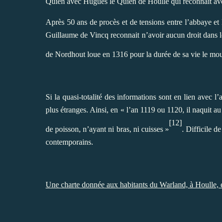
Quien avec Hugues le Quien de Houlle qui reconnaît avoir
Après 50 ans de procès et de tensions entre l’abbaye et l
Guillaume de Vincq reconnait n’avoir aucun droit dans 
de Nordhout loue en 1316 pour la durée de sa vie le mou
Si la quasi-totalité des informations sont en lien avec l
plus étranges. Ainsi, en « l’an 1119 ou 1120, il naquit 
[12]
de poisson, n’ayant ni bras, ni cuisses »
. Difficile d
contemporains.
Une charte donnée aux habitants du Warland, à Houlle, e