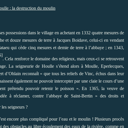
oulle : la destruction du moulin
es possessions dans le village en achetant en 1332 quatre mesures de
e et douze mesures de terre à Jacques Boidave, celui-ci en vendant
Tataeu qui cède cinq mesures et demie de terre à l’abbaye ; en 1343,
5]
. Cela renforce le domaine des religieux, mais ceux-ci se retrouvent
age. La seigneurie de Houlle s’étend alors à Moulle, Eperlecques,
 d’Ohlain reconnaît « que tous les reliefs de Vinc, échus dans leur
nnaissent également ne pouvoir intercepter par une claie le cours d’une
vaient prétendu pouvoir retenir le poisson ». En 1365, la veuve de
dée à réclamer, contre l’abbaye de Saint-Bertin » des droits et
 les seigneurs ?
c'est encore plus compliqué pour l’eau et le moulin ! Plusieurs procès
tent des obstacles au libre écoulement des eaux de la rivière, comme en