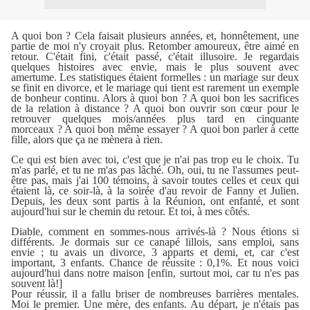
A quoi bon ? Cela faisait plusieurs années, et, honnêtement, une
partie de moi n'y croyait plus. Retomber amoureux, être aimé en
retour. C'était fini, c'était passé, c'était illusoire. Je regardais
quelques histoires avec envie, mais le plus souvent avec
amertume. Les statistiques étaient formelles : un mariage sur deux
se finit en divorce, et le mariage qui tient est rarement un exemple
de bonheur continu. Alors à quoi bon ? A quoi bon les sacrifices
de la relation à distance ? A quoi bon ouvrir son cœur pour le
retrouver quelques mois/années plus tard en cinquante
morceaux ? A quoi bon même essayer ? A quoi bon parler à cette
fille, alors que ça ne mènera à rien.
Ce qui est bien avec toi, c'est que je n'ai pas trop eu le choix. Tu
m'as parlé, et tu ne m'as pas lâché. Oh, oui, tu ne l'assumes peut-
être pas, mais j'ai 100 témoins, à savoir toutes celles et ceux qui
étaient là, ce soir-là, à la soirée d'au revoir de Fanny et Julien.
Depuis, les deux sont partis à la Réunion, ont enfanté, et sont
aujourd'hui sur le chemin du retour. Et toi, à mes côtés.
Diable, comment en sommes-nous arrivés-là ? Nous étions si
différents. Je dormais sur ce canapé lillois, sans emploi, sans
envie ; tu avais un divorce, 3 apparts et demi, et, car c'est
important, 3 enfants. Chance de réussite : 0,1%. Et nous voici
aujourd'hui dans notre maison [enfin, surtout moi, car tu n'es pas
souvent là!]
Pour réussir, il a fallu briser de nombreuses barrières mentales.
Moi le premier. Une mère, des enfants. Au départ, je n'étais pas