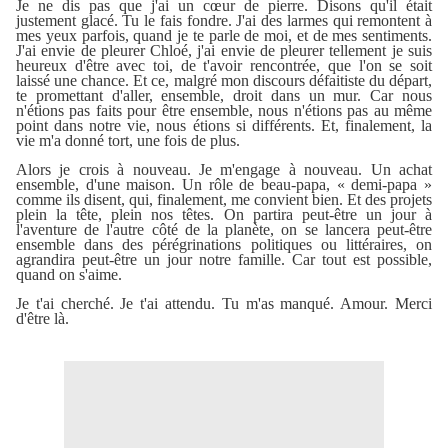
Je ne dis pas que j'ai un cœur de pierre. Disons qu'il était
justement glacé. Tu le fais fondre. J'ai des larmes qui remontent à
mes yeux parfois, quand je te parle de moi, et de mes sentiments.
J'ai envie de pleurer Chloé, j'ai envie de pleurer tellement je suis
heureux d'être avec toi, de t'avoir rencontrée, que l'on se soit
laissé une chance. Et ce, malgré mon discours défaitiste du départ,
te promettant d'aller, ensemble, droit dans un mur. Car nous
n'étions pas faits pour être ensemble, nous n'étions pas au même
point dans notre vie, nous étions si différents. Et, finalement, la
vie m'a donné tort, une fois de plus.
Alors je crois à nouveau. Je m'engage à nouveau. Un achat
ensemble, d'une maison. Un rôle de beau-papa, « demi-papa »
comme ils disent, qui, finalement, me convient bien. Et des projets
plein la tête, plein nos têtes. On partira peut-être un jour à
l'aventure de l'autre côté de la planète, on se lancera peut-être
ensemble dans des pérégrinations politiques ou littéraires, on
agrandira peut-être un jour notre famille. Car tout est possible,
quand on s'aime.
Je t'ai cherché. Je t'ai attendu. Tu m'as manqué. Amour. Merci
d'être là.