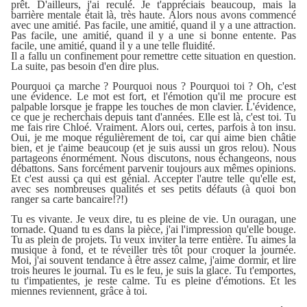
prêt. D'ailleurs, j'ai reculé. Je t'appréciais beaucoup, mais la
barrière mentale était là, très haute. Alors nous avons commencé
avec une amitié. Pas facile, une amitié, quand il y a une attraction.
Pas facile, une amitié, quand il y a une si bonne entente. Pas
facile, une amitié, quand il y a une telle fluidité.
Il a fallu un confinement pour remettre cette situation en question.
La suite, pas besoin d'en dire plus.
Pourquoi ça marche ? Pourquoi nous ? Pourquoi toi ? Oh, c'est
une évidence. Le mot est fort, et l'émotion qu'il me procure est
palpable lorsque je frappe les touches de mon clavier. L'évidence,
ce que je recherchais depuis tant d'années. Elle est là, c'est toi. Tu
me fais rire Chloé. Vraiment. Alors oui, certes, parfois à ton insu.
Oui, je me moque régulièrement de toi, car qui aime bien châtie
bien, et je t'aime beaucoup (et je suis aussi un gros relou). Nous
partageons énormément. Nous discutons, nous échangeons, nous
débattons. Sans forcément parvenir toujours aux mêmes opinions.
Et c'est aussi ça qui est génial. Accepter l'autre telle qu'elle est,
avec ses nombreuses qualités et ses petits défauts (à quoi bon
ranger sa carte bancaire!?!)
Tu es vivante. Je veux dire, tu es pleine de vie. Un ouragan, une
tornade. Quand tu es dans la pièce, j'ai l'impression qu'elle bouge.
Tu as plein de projets. Tu veux inviter la terre entière. Tu aimes la
musique à fond, et te réveiller très tôt pour croquer la journée.
Moi, j'ai souvent tendance à être assez calme, j'aime dormir, et lire
trois heures le journal. Tu es le feu, je suis la glace. Tu t'emportes,
tu t'impatientes, je reste calme. Tu es pleine d'émotions. Et les
miennes reviennent, grâce à toi.