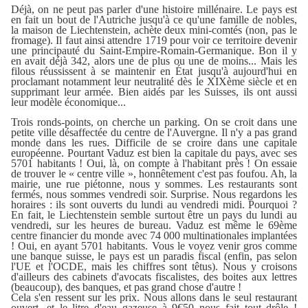
Déjà, on ne peut pas parler d'une histoire millénaire. Le pays est
en fait un bout de l'Autriche jusqu'à ce qu'une famille de nobles,
la maison de Liechtenstein, achète deux mini-comtés (non, pas le
fromage). Il faut ainsi attendre 1719 pour voir ce territoire devenir
une principauté du Saint-Empire-Romain-Germanique. Bon il y
en avait déjà 342, alors une de plus ou une de moins... Mais les
filous réussissent à se maintenir en État jusqu'à aujourd'hui en
proclamant notamment leur neutralité dès le XIXème siècle et en
supprimant leur armée. Bien aidés par les Suisses, ils ont aussi
leur modèle économique...
Trois ronds-points, on cherche un parking. On se croit dans une
petite ville désaffectée du centre de l'Auvergne. Il n'y a pas grand
monde dans les rues. Difficile de se croire dans une capitale
européenne. Pourtant Vaduz est bien la capitale du pays, avec ses
5701 habitants ! Oui, là, on compte à l'habitant près ! On essaie
de trouver le « centre ville », honnêtement c'est pas foufou. Ah, la
mairie, une rue piétonne, nous y sommes. Les restaurants sont
fermés, nous sommes vendredi soir. Surprise. Nous regardons les
horaires : ils sont ouverts du lundi au vendredi midi. Pourquoi ?
En fait, le Liechtenstein semble surtout être un pays du lundi au
vendredi, sur les heures de bureau. Vaduz est même le 69ème
centre financier du monde avec 74 000 multinationales implantées
! Oui, en ayant 5701 habitants. Vous le voyez venir gros comme
une banque suisse, le pays est un paradis fiscal (enfin, pas selon
l'UE et l'OCDE, mais les chiffres sont têtus). Nous y croisons
d'ailleurs des cabinets d'avocats fiscalistes, des boites aux lettres
(beaucoup), des banques, et pas grand chose d'autre !
Cela s'en ressent sur les prix. Nous allons dans le seul restaurant
ouvert, et le litre d'eau gazeuse à 9€50 nous fait tout drôle !