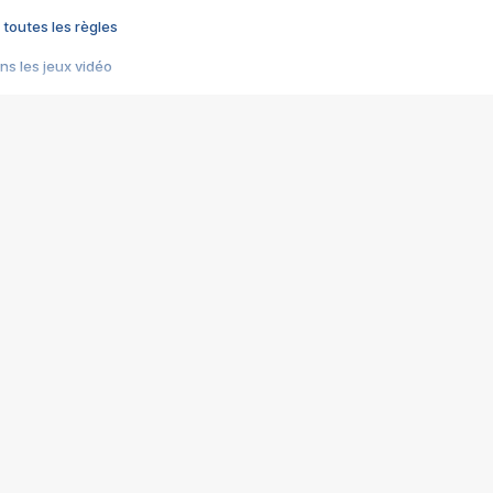
 toutes les règles
s les jeux vidéo
us choquant de Rockstar ? - Le scandale BULLY
e plus moche de Steam
du RÊVE tourne au CAUCHEMAR
pendant 8 heures
it… à tort
umiliés par un jeu vidéo
ire - Final Fantasy 8
ti un empire - Age of Empires
story DOFUS
tard, il crée l'un des pires jeux de tous les temps, MindsEye.