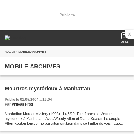
Publicité
MENU
Accueil
» MOBILE.ARCHIVES
MOBILE.ARCHIVES
Meurtres mystérieux à Manhattan
Publié le 01/05/2004 à 16:04
Par
Phileas Frog
Manhattan Murder Mystery (1993) : 14,5/20. Titre français : Meurtre
mystérieux à Manhattan. Avec Woody Allen et Diane Keaton. Le couple
Allen-Keaton fonctionne parfaitement bien dans ce thriller de voisinage.
Allen, peureux par nature, joue son rôle à...