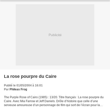
Publicité
La rose pourpre du Caire
Publié le 01/05/2004 à 16:01
Par
Phileas Frog
The Purple Rose of Cairo (1985) : 13/20. Titre français : La rose pourpre du
Caire. Avec Mia Farrow et Jeff Daniels. Drôle d’histoire que celle d’une
serveuse amoureuse d’un personnage de film qui sort de l’écran pour la
rejoindre. J’y suis entré à moitié....