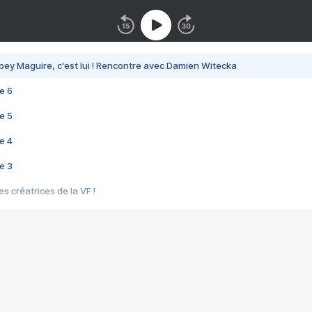
bey Maguire, c'est lui ! Rencontre avec Damien Witecka
e 6
e 5
e 4
e 3
s créatrices de la VF !
e 2
e 1
e Mektoub My Love arrive enfin ! Rencontre avec Shaïn Boumedine et Sal
i : après Toni en famille