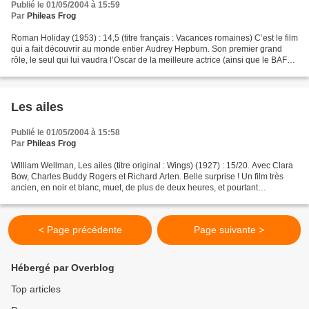
Publié le 01/05/2004 à 15:59
Par
Phileas Frog
Roman Holiday (1953) : 14,5 (titre français : Vacances romaines) C’est le film
qui a fait découvrir au monde entier Audrey Hepburn. Son premier grand
rôle, le seul qui lui vaudra l’Oscar de la meilleure actrice (ainsi que le BAFTA
et le Golden Globe)....
Les ailes
Publié le 01/05/2004 à 15:58
Par
Phileas Frog
William Wellman, Les ailes (titre original : Wings) (1927) : 15/20. Avec Clara
Bow, Charles Buddy Rogers et Richard Arlen. Belle surprise ! Un film très
ancien, en noir et blanc, muet, de plus de deux heures, et pourtant
passionnant ! Jack et David, ennemis...
< Page précédente
Page suivante >
Hébergé par Overblog
Top articles