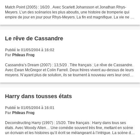
Match Point (2005) : 16/20 . Avec Scarlett Johansson et Jonathan Rhys-
Meyers. L’un des scénarios les plus aboutis, une histoire de tromperie qui
empire de jour en jour pour Rhys-Meyers. La fin est magnifique. La vie ne se
joue qu’à des détails, des coïncidences...
Le rêve de Cassandre
Publié le 01/05/2004 à 16:02
Par
Phileas Frog
Cassandra’s Dream (2007) : 13,5/20 . Titre français : Le rêve de Cassandre.
Avec Ewan McGregor et Colin Farrell. Deux frères vivent au-dessus de leurs
moyens. N’ayant plus de solution, ils se tournent à nouveau vers leur oncle,
richissime. Celui-ci a...
Harry dans tousses états
Publié le 01/05/2004 à 16:01
Par
Phileas Frog
Deconstructing Harry (1997) : 15/20. Titre français : Harry dans tous ses
états. Avec Woody Allen… Une comédie souvent très fine, mettant en scène
un écrivain et les histoires qu’il écrit se mélangeant à l’intrigue. La scène du
mort dans la voiture me...