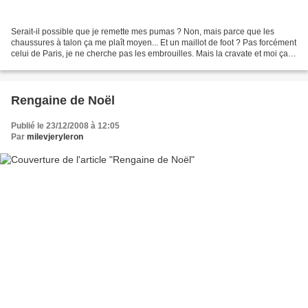
Serait-il possible que je remette mes pumas ? Non, mais parce que les
chaussures à talon ça me plaît moyen... Et un maillot de foot ? Pas forcément
celui de Paris, je ne cherche pas les embrouilles. Mais la cravate et moi ça
fait deux... Comment on fait...
Rengaine de Noël
Publié le 23/12/2008 à 12:05
Par
milevjeryleron