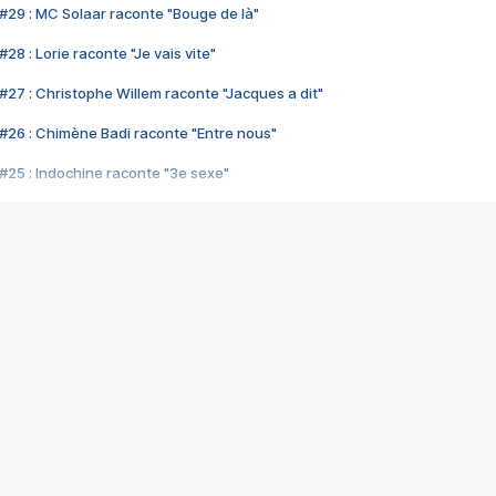
#29 : MC Solaar raconte "Bouge de là"
28 : Lorie raconte "Je vais vite"
#27 : Christophe Willem raconte "Jacques a dit"
#26 : Chimène Badi raconte "Entre nous"
#25 : Indochine raconte "3e sexe"
#24 : Zaho raconte "C'est chelou"
#23 : Patrick Bruel raconte "Au café des délices"
#22 : Kyo raconte "Le chemin"
#21 : Nolwenn Leroy raconte "Cassé"
#20 : Patrick Hernandez raconte "Born to be alive"
#19 : Lorie raconte "Près de moi"
#18 : Michael Jones raconte "A nos actes manqués" (avec Jean-Jacque
#17 : Khaled raconte "Aïcha"