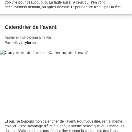
trop vite pour beaucoup ici. La faute aussi, à ceux qui s'en vont
définitivement demain, ou après-demain. Et pourtant ce n'était pas la fête
d'adieu. Mais c'était le dernier...
Calendrier de l'avant
Publié le 16/12/2008 à 11:58
Par
milevjeryleron
Et oui, j'ai toujours mon calendrier de l'avent. Pour vous dire, j'en ai même
trois ici. C'est l'avantage d'être éloigné, la famille pense que vous manquez
de tout ! Mais je ne suis pas là pour développer la complexité des liens