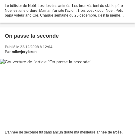
Le bêtisier de Noël. Les dessins animés. Les bronzés font du ski, le père
Noël est une ordure. Maman j'ai raté l'avion. Trois voeux pour Noël, Petit
papa voleur and Cie. Chaque semaine du 25 décembre, c'est la même
chose, depuis des décennies. Les même...
On passe la seconde
Publié le 22/12/2008 à 12:04
Par
milevjeryleron
L'année de seconde fut sans ancun doute ma meilleure année de lycée.