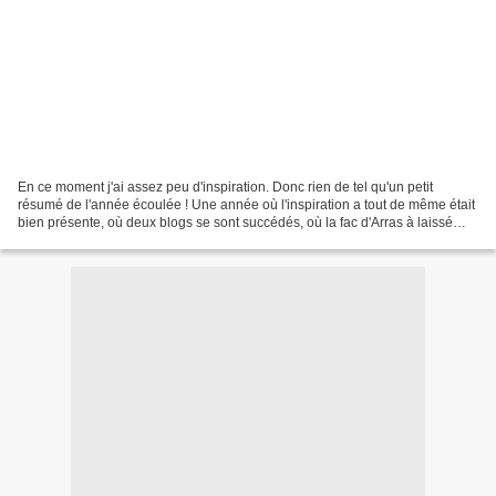
En ce moment j'ai assez peu d'inspiration. Donc rien de tel qu'un petit
résumé de l'année écoulée ! Une année où l'inspiration a tout de même était
bien présente, où deux blogs se sont succédés, où la fac d'Arras à laissé
place à l'université du Kent,...