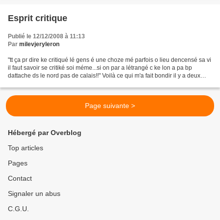
Esprit critique
Publié le 12/12/2008 à 11:13
Par
milevjeryleron
"tt ça pr dire ke critiqué lé gens é une choze mé parfois o lieu dencensé sa vi
il faut savoir se critiké soi méme...si on par a létrangé c ke lon a pa bp
dattache ds le nord pas de calais!!" Voilà ce qui m'a fait bondir il y a deux
jours et que je n'ai...
Page suivante >
Hébergé par Overblog
Top articles
Pages
Contact
Signaler un abus
C.G.U.