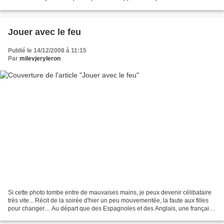
familiaux en période d'Erasmus....
Jouer avec le feu
Publié le 14/12/2008 à 11:15
Par
milevjeryleron
Si cette photo tombe entre de mauvaises mains, je peux devenir célibataire
très vite... Récit de la soirée d'hier un peu mouvementée, la faute aux filles
pour changer.... Au départ que des Espagnoles et des Anglais, une française
and Me. Parfait. J'adore...