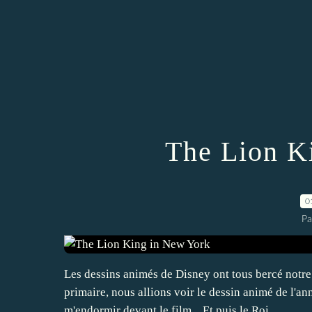
The Lion K
0
Pa
Les dessins animés de Disney ont tous bercé notr
primaire, nous allions voir le dessin animé de l'an
m'endormir devant le film... Et puis le Roi...