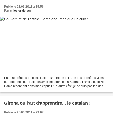
Publié le 28/03/2011 à 15:56
Par
milevjeryleron
Entre appréhension et excitation. Barcelone est l'une des dernières villes
européennes que j'attends avec impatience. La Sagrada Familia ou le Nou
Camp résonnent dans mon esprit. D'un autre côté, je ne suis pas fan des
grandes villes et j'ai un peu peur...
Girona ou l'art d'apprendre... le catalan !
Publié le 25/03/2011 à 23:07