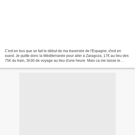
C'est en bus que se fait le début de ma traversée de l'Espagne, d'est en
ouest. Je quitte donc la Méditerranée pour aller à Zaragoza, 17€ au lieu des
75€ du train, 3h30 de voyage au lieu d'une heure. Mais ca me laisse le
temps de vous écrire ces quelques...