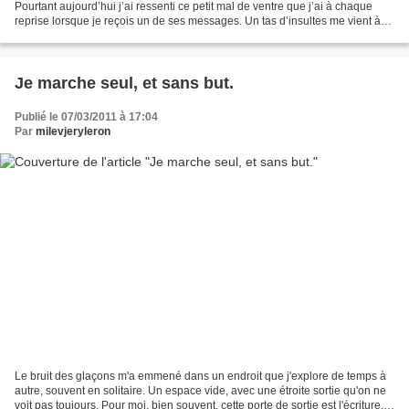
Pourtant aujourd’hui j’ai ressenti ce petit mal de ventre que j’ai à chaque
reprise lorsque je reçois un de ses messages. Un tas d’insultes me vient à
l’esprit contre moi-même et ce...
Je marche seul, et sans but.
Publié le 07/03/2011 à 17:04
Par
milevjeryleron
Le bruit des glaçons m'a emmené dans un endroit que j'explore de temps à
autre, souvent en solitaire. Un espace vide, avec une étroite sortie qu'on ne
voit pas toujours. Pour moi, bien souvent, cette porte de sortie est l'écriture.