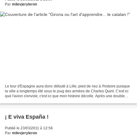
Par
milevjeryleron
Le tour d'Espagne aura donc débuté à Lille, pied de nez à l'histoire puisque
la ville a longtemps été sous le joug des armées de Charles Quint. C'est ici
que l'avion s'envole, c'est ici que mon histoire décolle. Après une double
sieste aéroport/avion...
¡ E viva España !
Publié le 23/03/2011 à 12:56
Par
milevjeryleron