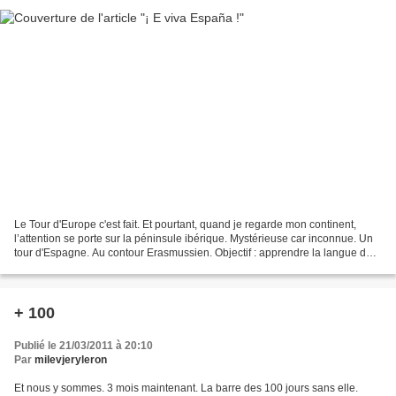
Le Tour d'Europe c'est fait. Et pourtant, quand je regarde mon continent,
l’attention se porte sur la péninsule ibérique. Mystérieuse car inconnue. Un
tour d'Espagne. Au contour Erasmussien. Objectif : apprendre la langue de
Cervantès. Seul. Qui aime...
+ 100
Publié le 21/03/2011 à 20:10
Par
milevjeryleron
Et nous y sommes. 3 mois maintenant. La barre des 100 jours sans elle.