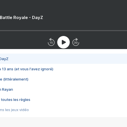
 Battle Royale - DayZ
 DayZ
 a 13 ans (et vous l'avez ignoré)
e (littéralement)
im Rayan
 toutes les règles
s les jeux vidéo
us choquant de Rockstar ? - Le scandale BULLY