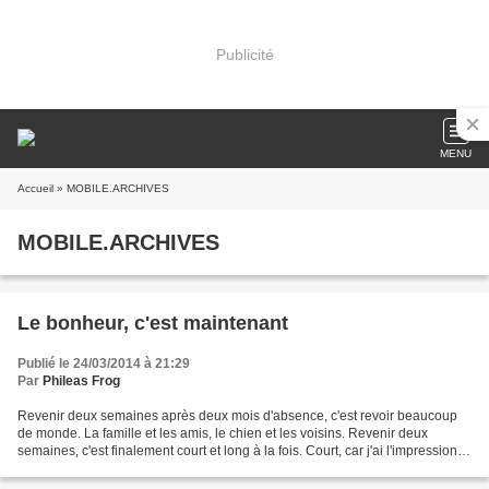
Publicité
MENU
Accueil
» MOBILE.ARCHIVES
MOBILE.ARCHIVES
Le bonheur, c'est maintenant
Publié le 24/03/2014 à 21:29
Par
Phileas Frog
Revenir deux semaines après deux mois d'absence, c'est revoir beaucoup
de monde. La famille et les amis, le chien et les voisins. Revenir deux
semaines, c'est finalement court et long à la fois. Court, car j'ai l'impression
de ne pas arrêter. Mais long...