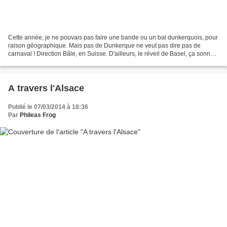
Cette année, je ne pouvais pas faire une bande ou un bal dunkerquois, pour
raison géographique. Mais pas de Dunkerque ne veut pas dire pas de
carnaval ! Direction Bâle, en Suisse. D'ailleurs, le réveil de Basel, ça sonne
un peu pour moi comme le réveil...
A travers l'Alsace
Publié le 07/03/2014 à 18:36
Par
Phileas Frog