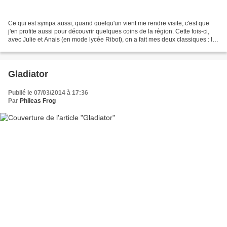
Ce qui est sympa aussi, quand quelqu'un vient me rendre visite, c'est que
j'en profite aussi pour découvrir quelques coins de la région. Cette fois-ci,
avec Julie et Anais (en mode lycée Ribot), on a fait mes deux classiques : la
visite de Fribourg, et...
Gladiator
Publié le 07/03/2014 à 17:36
Par
Phileas Frog