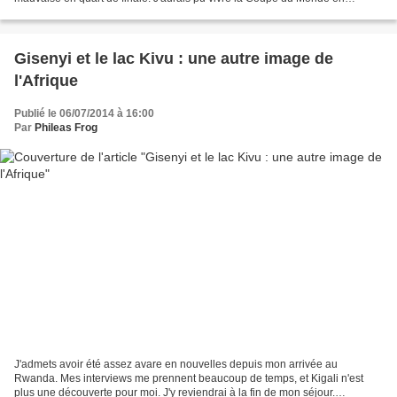
France. A l'ancienne. Mais je ne sais...
Gisenyi et le lac Kivu : une autre image de
l'Afrique
Publié le 06/07/2014 à 16:00
Par
Phileas Frog
J'admets avoir été assez avare en nouvelles depuis mon arrivée au
Rwanda. Mes interviews me prennent beaucoup de temps, et Kigali n'est
plus une découverte pour moi. J'y reviendrai à la fin de mon séjour.