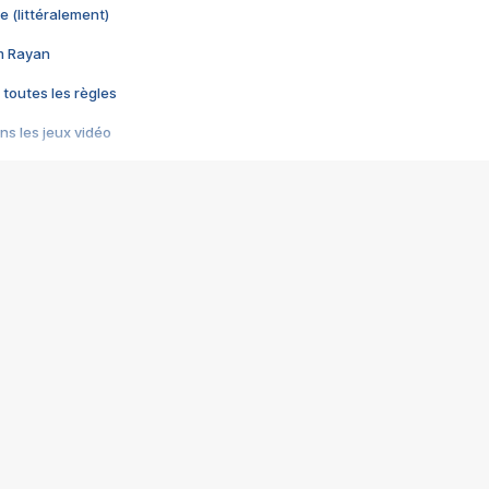
e (littéralement)
im Rayan
 toutes les règles
s les jeux vidéo
us choquant de Rockstar ? - Le scandale BULLY
e plus moche de Steam
du RÊVE tourne au CAUCHEMAR
pendant 8 heures
it… à tort
umiliés par un jeu vidéo
ire - Final Fantasy 8
ti un empire - Age of Empires
story DOFUS