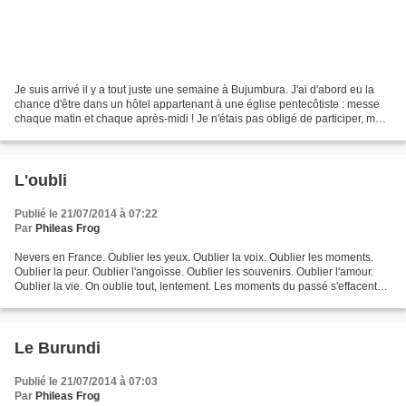
Je suis arrivé il y a tout juste une semaine à Bujumbura. J'ai d'abord eu la
chance d'être dans un hôtel appartenant à une église pentecôtiste : messe
chaque matin et chaque après-midi ! Je n'étais pas obligé de participer, mais
je restais contraint de...
L'oubli
Publié le 21/07/2014 à 07:22
Par
Phileas Frog
Nevers en France. Oublier les yeux. Oublier la voix. Oublier les moments.
Oublier la peur. Oublier l'angoisse. Oublier les souvenirs. Oublier l'amour.
Oublier la vie. On oublie tout, lentement. Les moments du passé s'effacent
toujours, à un rythme continu....
Le Burundi
Publié le 21/07/2014 à 07:03
Par
Phileas Frog