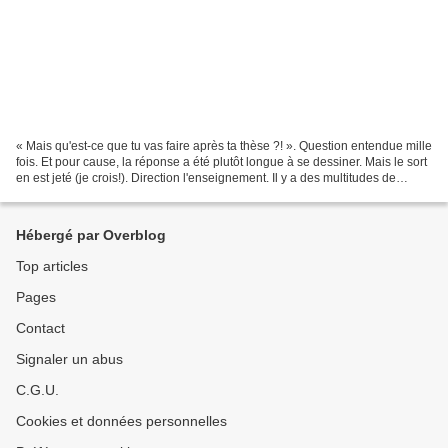
« Mais qu'est-ce que tu vas faire après ta thèse ?! ». Question entendue mille
fois. Et pour cause, la réponse a été plutôt longue à se dessiner. Mais le sort
en est jeté (je crois!). Direction l'enseignement. Il y a des multitudes de
raisons qui m'ont...
Hébergé par Overblog
Top articles
Pages
Contact
Signaler un abus
C.G.U.
Cookies et données personnelles