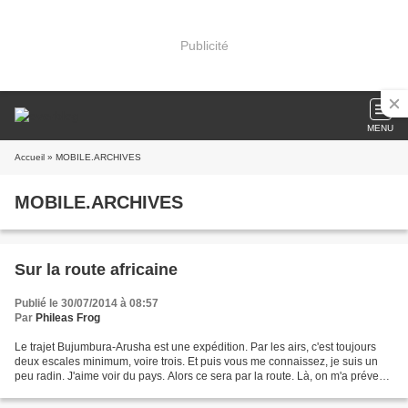
Publicité
MENU
Accueil
» MOBILE.ARCHIVES
MOBILE.ARCHIVES
Sur la route africaine
Publié le 30/07/2014 à 08:57
Par
Phileas Frog
Le trajet Bujumbura-Arusha est une expédition. Par les airs, c'est toujours
deux escales minimum, voire trois. Et puis vous me connaissez, je suis un
peu radin. J'aime voir du pays. Alors ce sera par la route. Là, on m'a prévenu
: ce sera deux jours de...