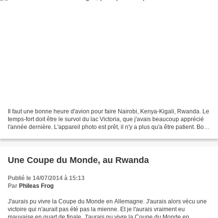
Il faut une bonne heure d'avion pour faire Nairobi, Kenya-Kigali, Rwanda. Le
temps-fort doit être le survol du lac Victoria, que j'avais beaucoup apprécié
l'année dernière. L'appareil photo est prêt, il n'y a plus qu'a être patient. Bon,
comme vous le...
Une Coupe du Monde, au Rwanda
Publié le 14/07/2014 à 15:13
Par
Phileas Frog
J'aurais pu vivre la Coupe du Monde en Allemagne. J'aurais alors vécu une
victoire qui n'aurait pas été pas la mienne. Et je l'aurais vraiment eu
mauvaise en quart de finale. J'aurais pu vivre la Coupe du Monde en