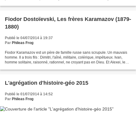
Aujourd'hui, je vous emmène à l'extrême-ouest...
Fiodor Dostoïevski, Les frères Karamazov (1879-
1880)
Publié le 04/07/2014 à 19:37
Par
Phileas Frog
Fiodor Karamazov est un père de famille russe sans scrupule. Un mauvais
homme. Il a trois fils : Dimitri, l'aîné, militaire, colérique, impétueux. Ivan,
homme solitaire, raisonné, rationnel, ne croyant pas en Dieu. Et Alexei, le
plus jeune, engagé dans...
L'agrégation d'histoire-géo 2015
Publié le 01/07/2014 à 14:52
Par
Phileas Frog