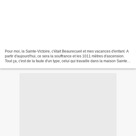
Pour moi, la Sainte-Victoire, c'était Beaurecueil et mes vacances d'enfant. A
partir d'aujourd'hui, ce sera la souffrance et les 1011 mètres d'ascension.
Tout ça, c'est de la faute d'un type, celui qui travaille dans la maison Sainte-
Victoire. Nous demandons...