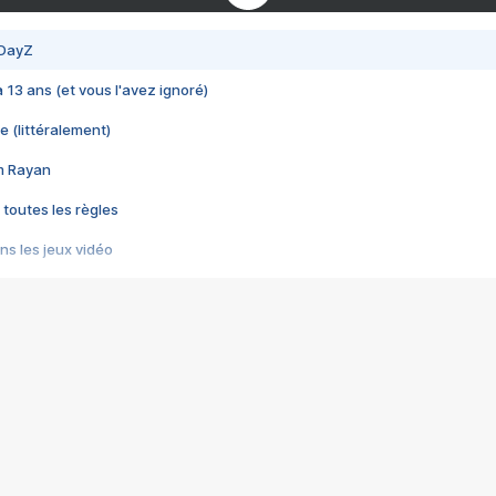
 DayZ
 a 13 ans (et vous l'avez ignoré)
e (littéralement)
im Rayan
 toutes les règles
s les jeux vidéo
us choquant de Rockstar ? - Le scandale BULLY
e plus moche de Steam
du RÊVE tourne au CAUCHEMAR
pendant 8 heures
it… à tort
umiliés par un jeu vidéo