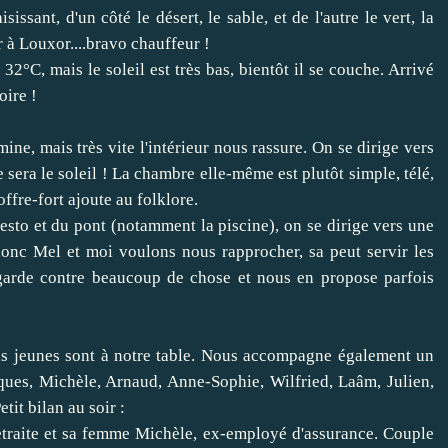
sissant, d'un côté le désert, le sable, et de l'autre le vert, la
ur à Louxor....bravo chauffeur !
32°C, mais le soleil est très bas, bientôt il se couche. Arrivé
oire !
mine, mais très vite l'intérieur nous rassure. On se dirige vers
sera le soleil ! La chambre elle-même est plutôt simple, télé,
offre-fort ajoute au folklore.
esto et du pont (notamment la piscine), on se dirige vers une
donc Mel et moi voulons nous rapprocher, sa peut servir les
 garde contre beaucoup de chose et nous en propose parfois
lus jeunes sont à notre table. Nous accompagne également un
cques, Michèle, Arnaud, Anne-Sophie, Wilfried, Laâm, Julien,
tit bilan au soir :
retraite et sa femme Michèle, ex-employé d'assurance. Couple