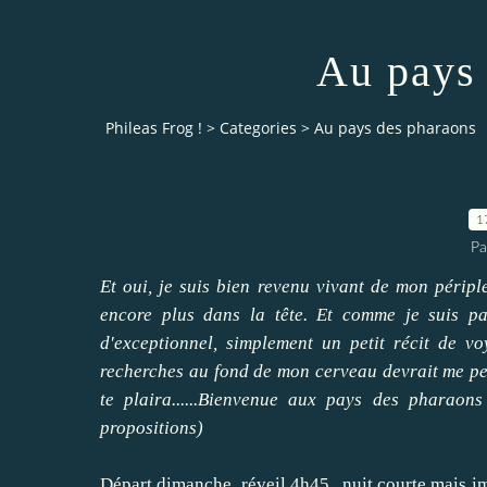
Au pays 
Phileas Frog !
>
Categories
>
Au pays des pharaons
1
Pa
Et oui, je suis bien revenu vivant de mon périp
encore plus dans la tête. Et comme je suis pa
d'exceptionnel, simplement un petit récit de v
recherches au fond de mon cerveau devrait me per
te plaira......Bienvenue aux pays des pharaons
propositions)
Départ dimanche, réveil 4h45...nuit courte mais im