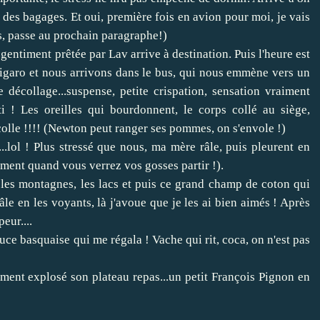
nt des bagages. Et oui, première fois en avion pour moi, je vais
is, passe au prochain paragraphe!)
 gentiment prêtée par Lav arrive à destination. Puis l'heure est
Figaro et nous arrivons dans le bus, qui nous emmène vers un
décollage...suspense, petite crispation, sensation vraiment
ti ! Les oreilles qui bourdonnent, le corps collé au siège,
écolle !!!! (Newton peut ranger ses pommes, on s'envole !)
..lol ! Plus stressé que nous, ma mère râle, puis pleurent en
ment quand vous verrez vos gosses partir !).
, les montagnes, les lacs et puis ce grand champ de coton qui
âle en les voyants, là j'avoue que je les ai bien aimés ! Après
eur....
e basquaise qui me régala ! Vache qui rit, coca, on n'est pas
lement explosé son plateau repas...un petit François Pignon en