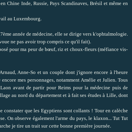
en Chine Inde, Russie, Pays Scandinaves, Brésil et même en
avail au Luxembourg.
en 7ème année de médecine, elle se dirige vers k'ophtalmologie.
oue ne pas avoir trop compris ce qu'il fait).
posé pour ma peur de bœuf, riz et choux-fleurs (méfiance vis-
 Arnaud, Anne-So et un couple dont j'ignore encore à l'heure
re encore mes personnages, notamment Amélie et Julien. Tous
 à Laon avant de partir pour Reims pour la médecine puis de
illage au nord du département et à fait ses études à Lille, dont
 constater que les Egyptiens sont collants ! Tour en calèche
se. On observe également l'arme du pays, le klaxon... Tut Tut
arche je tire un trait sur cette bonne première journée.