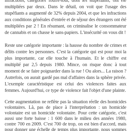
infractions, catégories fourre-tout, dont les stupéfiants, ont été
multipliées par deux. Dans le détail, on voit que l'usage des
stupéfiants a augmenté de 32% depuis 2004, et que les infractions
aux conditions générales d'entrée et de séjour des étrangers ont été
multipliées par 2 ! En résumant, on criminalise le consommateur
de cannabis et on chasse le sans-papiers. L'insécurité on vous dit !
Reste une catégorie importante : la hausse du nombre de crimes et
délits contre les personnes. C'est la catégorie qui est pour moi la
plus importante, car elle touche à l'humain. Et le chiffre est
multiplié par 2,5 depuis 1980. Mince, on risque donc à tout
moment de se faire poignarder dans la rue ! Ou alors... La raison ?
Autrefois, on aurait gardé pas mal d'affaires dans la sphère privée.
L'exemple caractéristique est celui des violences faites aux
femmes. Aujourd'hui, ce type de violence fait l'objet d'une plainte.
Cette augmentation ne reflète pas la situation réelle des homicides
volontaires. Là, pas de place à l'interprétation : un homicide
volontaire est un homicide volontaire. Pour cette catégorie, c'est
aussi une forte baisse : 1 600 dans le milieu des années 1980,
contre 700 en 2009. C'est 700 de trop, on est bien d'accord, mais
pour donner une échelle de temps plus importante, nous sommes