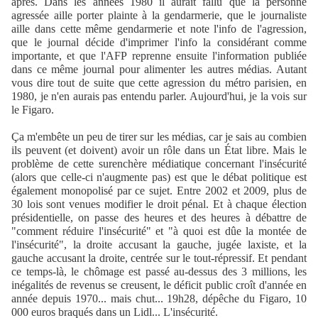
après. Dans les années 1980 il aurait fallu que la personne
agressée aille porter plainte à la gendarmerie, que le journaliste
aille dans cette même gendarmerie et note l'info de l'agression,
que le journal décide d'imprimer l'info la considérant comme
importante, et que l'AFP reprenne ensuite l'information publiée
dans ce même journal pour alimenter les autres médias. Autant
vous dire tout de suite que cette agression du métro parisien, en
1980, je n'en aurais pas entendu parler. Aujourd'hui, je la vois sur
le Figaro.
Ça m'embête un peu de tirer sur les médias, car je sais au combien
ils peuvent (et doivent) avoir un rôle dans un État libre. Mais le
problème de cette surenchère médiatique concernant l'insécurité
(alors que celle-ci n'augmente pas) est que le débat politique est
également monopolisé par ce sujet. Entre 2002 et 2009, plus de
30 lois sont venues modifier le droit pénal.
Et à chaque élection
présidentielle, on passe des heures et des heures à débattre de
"comment réduire l'insécurité" et "à quoi est dûe la montée de
l'insécurité", la droite accusant la gauche, jugée laxiste, et la
gauche accusant la droite, centrée sur le tout-répressif. Et pendant
ce temps-là, le chômage est passé au-dessus des 3 millions, les
inégalités de revenus se creusent, le déficit public croît d'année en
année depuis 1970... mais chut... 19h28, dépêche du Figaro, 10
000 euros braqués dans un Lidl... L'insécurité.