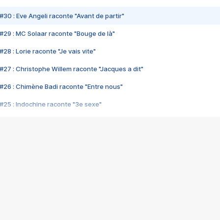
#30 : Eve Angeli raconte "Avant de partir"
#29 : MC Solaar raconte "Bouge de là"
28 : Lorie raconte "Je vais vite"
#27 : Christophe Willem raconte "Jacques a dit"
#26 : Chimène Badi raconte "Entre nous"
#25 : Indochine raconte "3e sexe"
#24 : Zaho raconte "C'est chelou"
#23 : Patrick Bruel raconte "Au café des délices"
#22 : Kyo raconte "Le chemin"
#21 : Nolwenn Leroy raconte "Cassé"
#20 : Patrick Hernandez raconte "Born to be alive"
#19 : Lorie raconte "Près de moi"