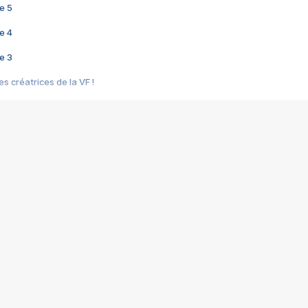
e 5
e 4
e 3
s créatrices de la VF !
e 2
e 1
e Mektoub My Love arrive enfin ! Rencontre avec Shaïn Boumedine et Sal
i : après Toni en famille
elle réalise le bouleversant Dites lui que je l'aime
ais ! Rencontre autour de Vie privée de Rebecca Zlotowski
 de Marguerite, Grave... Rencontre avec Ella Rumpf
 Les Rêveurs, un film intime sur la santé mentale
a avec un film sur le mouvement des Gilets jaunes