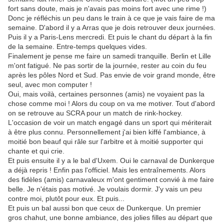
fort sans doute, mais je n'avais pas moins fort avec une rime !)
Donc je réfléchis un peu dans le train à ce que je vais faire de ma
semaine. D'abord il y a Arras que je dois retrouver deux journées.
Puis il y a Paris-Lens mercredi. Et puis le chant du départ à la fin
de la semaine. Entre-temps quelques vides.
Finalement je pense me faire un samedi tranquille. Berlin et Lille
m'ont fatigué. Ne pas sortir de la journée, rester au coin du feu
après les pôles Nord et Sud. Pas envie de voir grand monde, être
seul, avec mon computer !
Oui, mais voilà, certaines personnes (amis) ne voyaient pas la
chose comme moi ! Alors du coup on va me motiver. Tout d'abord
on se retrouve au SCRA pour un match de rink-hockey.
L'occasion de voir un match engagé dans un sport qui mériterait
à être plus connu. Personnellement j'ai bien kiffé l'ambiance, à
moitié bon beauf qui râle sur l'arbitre et à moitié supporter qui
chante et qui crie.
Et puis ensuite il y a le bal d'Uxem. Oui le carnaval de Dunkerque
a déjà repris ! Enfin pas l'officiel. Mais les entraînements. Alors
des fidèles (amis) carnavaleux m'ont gentiment convié à me faire
belle. Je n'étais pas motivé. Je voulais dormir. J'y vais un peu
contre moi, plutôt pour eux. Et puis...
Et puis un bal aussi bon que ceux de Dunkerque. Un premier
gros chahut, une bonne ambiance, des jolies filles au départ que