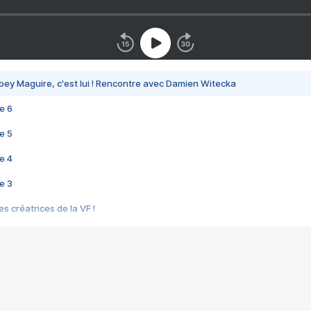
bey Maguire, c'est lui ! Rencontre avec Damien Witecka
e 6
e 5
e 4
e 3
s créatrices de la VF !
e 2
e 1
e Mektoub My Love arrive enfin ! Rencontre avec Shaïn Boumedine et Sal
i : après Toni en famille