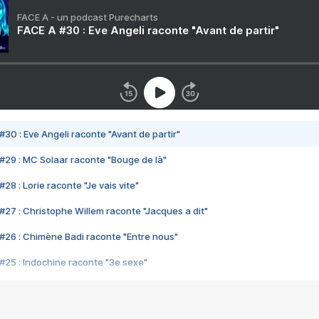
FACE A - un podcast Purecharts
FACE A #30 : Eve Angeli raconte "Avant de partir"
#30 : Eve Angeli raconte "Avant de partir"
#29 : MC Solaar raconte "Bouge de là"
28 : Lorie raconte "Je vais vite"
#27 : Christophe Willem raconte "Jacques a dit"
#26 : Chimène Badi raconte "Entre nous"
#25 : Indochine raconte "3e sexe"
#24 : Zaho raconte "C'est chelou"
#23 : Patrick Bruel raconte "Au café des délices"