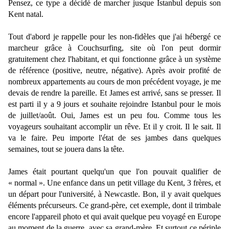
Pensez, ce type a décidé de marcher jusque Istanbul depuis son
Kent natal.
Tout d'abord je rappelle pour les non-fidèles que j'ai hébergé ce
marcheur grâce à Couchsurfing, site où l'on peut dormir
gratuitement chez l'habitant, et qui fonctionne grâce à un système
de référence (positive, neutre, négative). Après avoir profité de
nombreux appartements au cours de mon précédent voyage, je me
devais de rendre la pareille. Et James est arrivé, sans se presser. Il
est parti il y a 9 jours et souhaite rejoindre Istanbul pour le mois
de juillet/août. Oui, James est un peu fou. Comme tous les
voyageurs souhaitant accomplir un rêve. Et il y croit. Il le sait. Il
va le faire. Peu importe l'état de ses jambes dans quelques
semaines, tout se jouera dans la tête.
James était pourtant quelqu'un que l'on pouvait qualifier de
« normal ». Une enfance dans un petit village du Kent, 3 frères, et
un départ pour l'université, à Newcastle. Bon, il y avait quelques
éléments précurseurs. Ce grand-père, cet exemple, dont il trimbale
encore l'appareil photo et qui avait quelque peu voyagé en Europe
au moment de la guerre, avec sa grand-mère. Et surtout ce périple