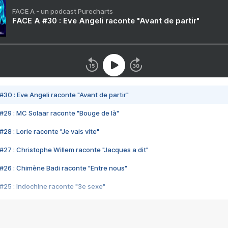
FACE A - un podcast Purecharts
FACE A #30 : Eve Angeli raconte "Avant de partir"
#30 : Eve Angeli raconte "Avant de partir"
#29 : MC Solaar raconte "Bouge de là"
28 : Lorie raconte "Je vais vite"
#27 : Christophe Willem raconte "Jacques a dit"
#26 : Chimène Badi raconte "Entre nous"
#25 : Indochine raconte "3e sexe"
#24 : Zaho raconte "C'est chelou"
#23 : Patrick Bruel raconte "Au café des délices"