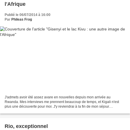
l'Afrique
Publié le 06/07/2014 à 16:00
Par
Phileas Frog
J'admets avoir été assez avare en nouvelles depuis mon arrivée au
Rwanda. Mes interviews me prennent beaucoup de temps, et Kigali n'est
plus une découverte pour moi. J'y reviendrai à la fin de mon séjour.
Aujourd'hui, je vous emmène à l'extrême-ouest...
Rio, exceptionnel