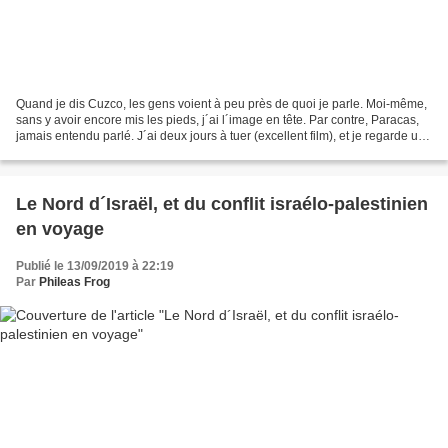
Quand je dis Cuzco, les gens voient à peu près de quoi je parle. Moi-même,
sans y avoir encore mis les pieds, j´ai l´image en tête. Par contre, Paracas,
jamais entendu parlé. J´ai deux jours à tuer (excellent film), et je regarde une
carte du Pérou, j´observe...
Le Nord d´Israël, et du conflit israélo-palestinien
en voyage
Publié le 13/09/2019 à 22:19
Par
Phileas Frog