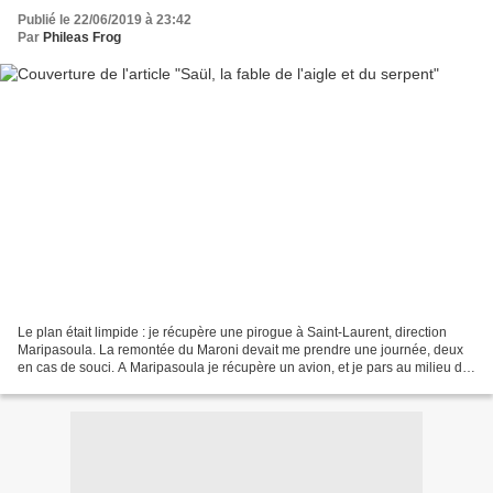
Publié le 22/06/2019 à 23:42
Par
Phileas Frog
Le plan était limpide : je récupère une pirogue à Saint-Laurent, direction
Maripasoula. La remontée du Maroni devait me prendre une journée, deux
en cas de souci. A Maripasoula je récupère un avion, et je pars au milieu de
la Guyane, au coeur de la forêt...