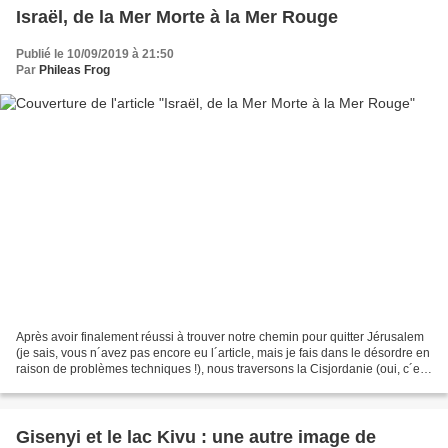
Israël, de la Mer Morte à la Mer Rouge
Publié le 10/09/2019 à 21:50
Par
Phileas Frog
Après avoir finalement réussi à trouver notre chemin pour quitter Jérusalem
(je sais, vous n´avez pas encore eu l´article, mais je fais dans le désordre en
raison de problèmes techniques !), nous traversons la Cisjordanie (oui, c´est
la Palestine officiellement,...
Gisenyi et le lac Kivu : une autre image de