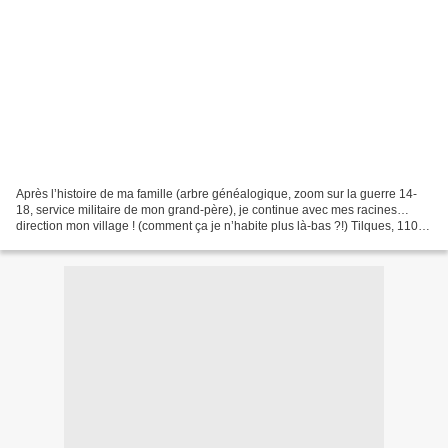
Après l’histoire de ma famille (arbre généalogique, zoom sur la guerre 14-
18, service militaire de mon grand-père), je continue avec mes racines…
direction mon village ! (comment ça je n’habite plus là-bas ?!) Tilques, 1107
habitants selon le recensement...