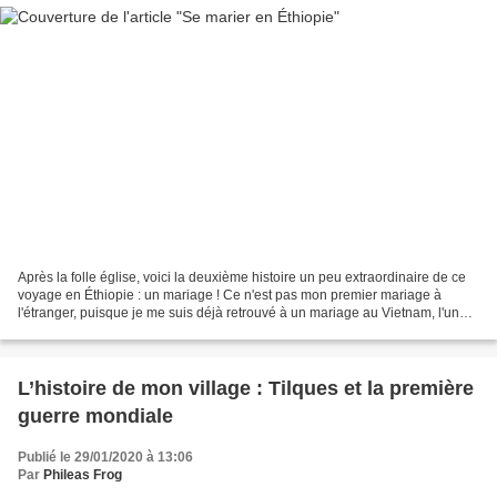
Après la folle église, voici la deuxième histoire un peu extraordinaire de ce
voyage en Éthiopie : un mariage ! Ce n'est pas mon premier mariage à
l'étranger, puisque je me suis déjà retrouvé à un mariage au Vietnam, l'une
des histoires les plus dingues...
L’histoire de mon village : Tilques et la première
guerre mondiale
Publié le 29/01/2020 à 13:06
Par
Phileas Frog