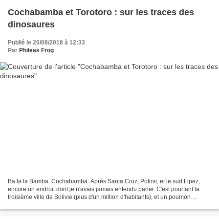
Cochabamba et Torotoro : sur les traces des
dinosaures
Publié le 20/08/2018 à 12:33
Par
Phileas Frog
Ba la la Bamba. Cochabamba. Après Santa Cruz, Potosi, et le sud Lipez,
encore un endroit dont je n'avais jamais entendu parler. C'est pourtant la
troisième ville de Bolivie (plus d'un million d'habitants), et un poumon
économique. On le ressent tout de...