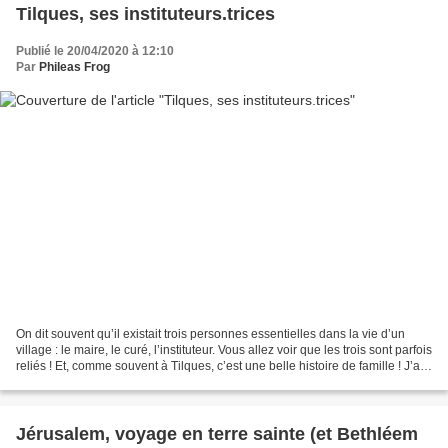
Tilques, ses instituteurs.trices
Publié le 20/04/2020 à 12:10
Par
Phileas Frog
On dit souvent qu’il existait trois personnes essentielles dans la vie d’un
village : le maire, le curé, l’instituteur. Vous allez voir que les trois sont parfois
reliés ! Et, comme souvent à Tilques, c’est une belle histoire de famille ! J’ai
décidé...
Jérusalem, voyage en terre sainte (et Bethléem