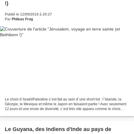
!)
Publié le 12/09/2019 à 20:27
Par
Phileas Frog
Le choix d´Israël/Palestine s´est fait au sein d´une short list : l´Islande, la
Géorgie, le Mexique et même le Japon en faisaient partie ! Avec seulement
12 jours et une envie de diversité, c´est très vite apparu comme le choix
idéal : de l´histoire,...
Le Guyana, des Indiens d'Inde au pays de