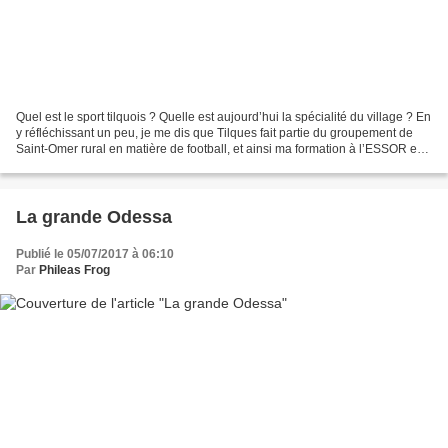
Quel est le sport tilquois ? Quelle est aujourd’hui la spécialité du village ? En
y réfléchissant un peu, je me dis que Tilques fait partie du groupement de
Saint-Omer rural en matière de football, et ainsi ma formation à l’ESSOR est
assez symbolique....
La grande Odessa
Publié le 05/07/2017 à 06:10
Par
Phileas Frog