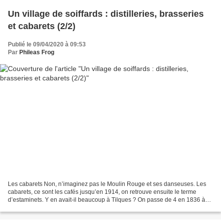
Un village de soiffards : distilleries, brasseries
et cabarets (2/2)
Publié le 09/04/2020 à 09:53
Par
Phileas Frog
Les cabarets Non, n’imaginez pas le Moulin Rouge et ses danseuses. Les
cabarets, ce sont les cafés jusqu’en 1914, on retrouve ensuite le terme
d’estaminets. Y en avait-il beaucoup à Tilques ? On passe de 4 en 1836 à
15 cabarets pour les 813 habitants...