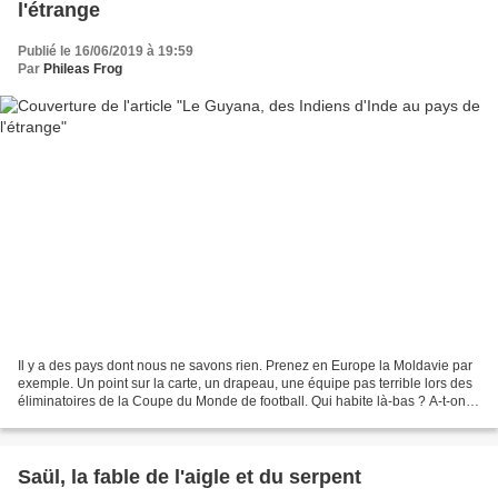
l'étrange
Publié le 16/06/2019 à 19:59
Par
Phileas Frog
Il y a des pays dont nous ne savons rien. Prenez en Europe la Moldavie par
exemple. Un point sur la carte, un drapeau, une équipe pas terrible lors des
éliminatoires de la Coupe du Monde de football. Qui habite là-bas ? A-t-on
déjà rencontré un Moldave...
Saül, la fable de l'aigle et du serpent