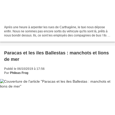
Après une heure à arpenter les rues de Carthagène, le taxi nous dépose
enfin. Nous ne sommes pas encore sortis du véhicule qu'ils sont là, prêts à
nous bondir dessus. Ils, ce sont les employés des compagnies de bus ! Ils se
jettent sur nous à peine la...
Paracas et les iles Ballestas : manchots et lions
de mer
Publié le 06/10/2019 à 17:56
Par
Phileas Frog