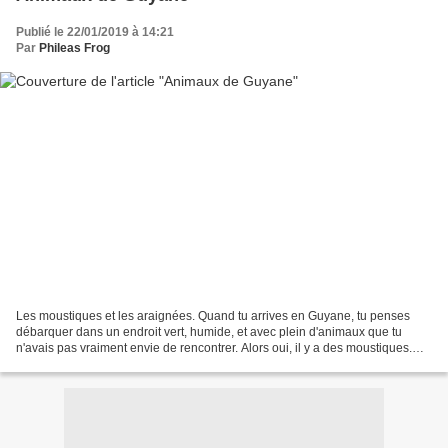
Publié le 22/01/2019 à 14:21
Par
Phileas Frog
Les moustiques et les araignées. Quand tu arrives en Guyane, tu penses
débarquer dans un endroit vert, humide, et avec plein d'animaux que tu
n'avais pas vraiment envie de rencontrer. Alors oui, il y a des moustiques.
Mais beaucoup moins que ce que j'imaginais....