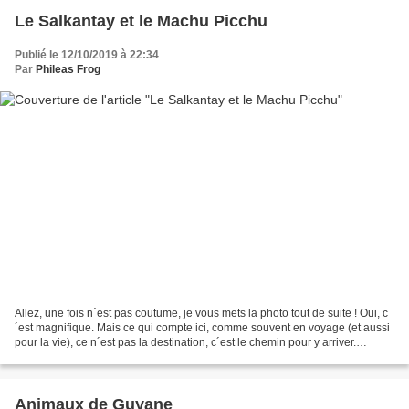
Le Salkantay et le Machu Picchu
Publié le 12/10/2019 à 22:34
Par
Phileas Frog
Allez, une fois n´est pas coutume, je vous mets la photo tout de suite ! Oui, c
´est magnifique. Mais ce qui compte ici, comme souvent en voyage (et aussi
pour la vie), ce n´est pas la destination, c´est le chemin pour y arriver.
Plusieurs possibilités...
Animaux de Guyane