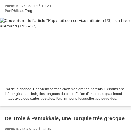
Publié le 07/08/2019 à 19:23
Par
Phileas Frog
J'ai de la chance. Des vieux cartons chez mes grands-parents. Certains ont
été rongés par... bah, des rongeurs du coup. Et l'un d'entre eux, quasiment
intact, avec des cartes postales. Pas n'importe lesquelles, puisque des
enveloppes arborent le bleu-blanc-rouge...
De Troie à Pamukkale, une Turquie très grecque
Publié le 26/07/2022 à 08:36