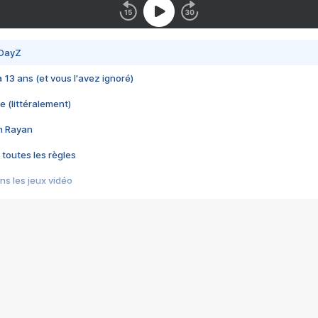
 DayZ
 a 13 ans (et vous l'avez ignoré)
e (littéralement)
im Rayan
 toutes les règles
s les jeux vidéo
us choquant de Rockstar ? - Le scandale BULLY
e plus moche de Steam
du RÊVE tourne au CAUCHEMAR
pendant 8 heures
it… à tort