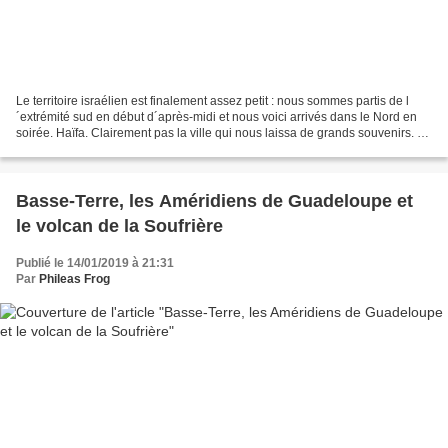
Le territoire israélien est finalement assez petit : nous sommes partis de l
´extrémité sud en début d´après-midi et nous voici arrivés dans le Nord en
soirée. Haïfa. Clairement pas la ville qui nous laissa de grands souvenirs. C
´est un lieu plutôt industriel...
Basse-Terre, les Améridiens de Guadeloupe et
le volcan de la Soufrière
Publié le 14/01/2019 à 21:31
Par
Phileas Frog