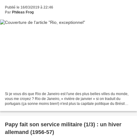
Publié le 16/03/2019 à 22:46
Par
Phileas Frog
Si je vous dis que Rio de Janeiro est l'une des plus belles villes du monde,
vous me croyez ? Rio de Janeiro, « rivière de janvier » si on traduit du
portugais (ça sonne moins bien!) n'est plus la capitale politique du Brésil
depuis 1960 (coucou Brasilia,...
Papy fait son service militaire (1/3) : un hiver
allemand (1956-57)